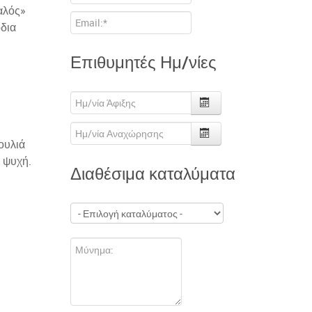
αλός»
όδια
η
Επιθυμητές Ημ/νίες
ουλιά
 ψυχή.
Διαθέσιμα καταλύματα